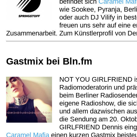
befindet sich
Caramel Maf
wie Sookee, Pyranja, Ber
oder auch DJ Vilify in best
freuen uns sehr auf eine e
Zusammenarbeit. Zum Künstlerprofil von De
Gastmix bei Bln.fm
NOT YOU GIRLFRIEND is
Radiomoderatorin und präs
beim Berliner Radiosende
eigene Radioshow, die si
und allem dazwischen aus
die Sendung am 20. Okt
GIRLFRIEND Dennis eingel
Caramel Mafia
einen kurzen Gastmix beisteu